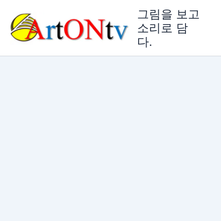
콘
그림을 보고
텐
소리로 담
츠
다.
로
건
너
뛰
기