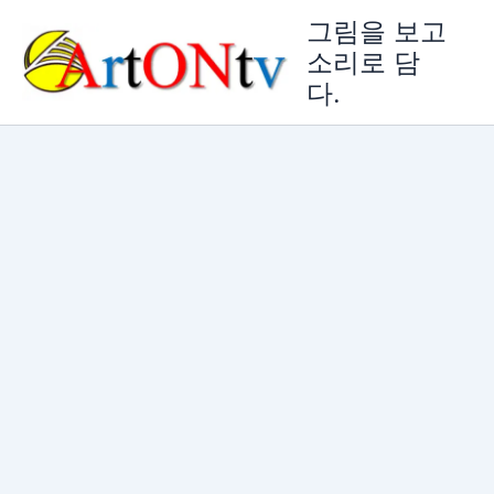
콘
그림을 보고
텐
소리로 담
츠
다.
로
건
너
뛰
기