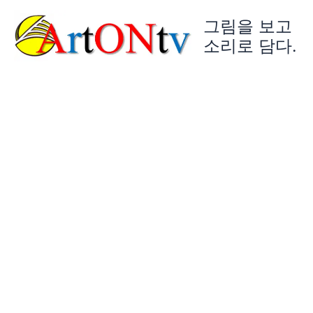
콘
그림을 보고
텐
츠
소리로 담다.
로
건
너
뛰
기