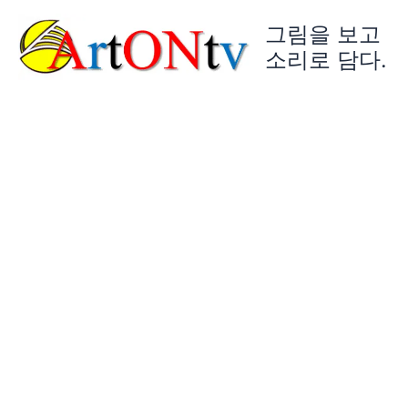
콘
그림을 보고
텐
츠
소리로 담다.
로
건
너
뛰
기