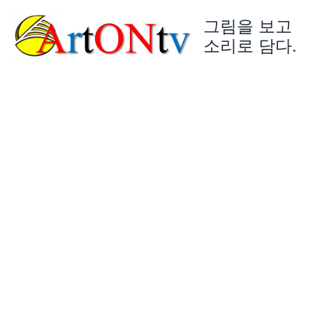
콘
그림을 보고
텐
츠
소리로 담다.
로
건
너
뛰
기