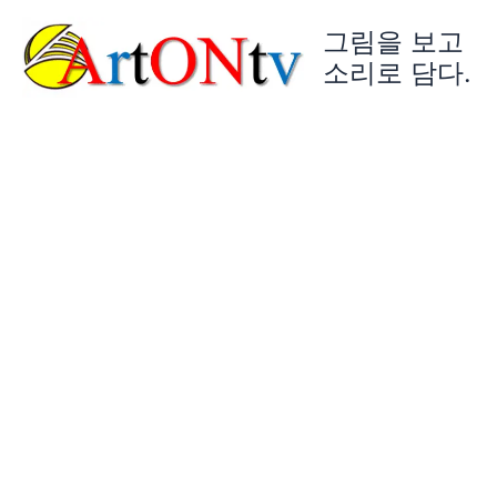
콘
그림을 보고
텐
츠
소리로 담다.
로
건
너
뛰
기