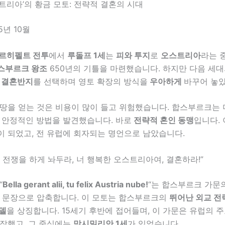
트리아’의 황금 모토: 전략적 결혼의 시대
5년 10월
르히펠트 전투
에서
루돌프 1세
는
피와 투지
로
오스트리아
라는 
스부르크 왕조
650년의 기틀을 마련했습니다. 하지만 다음 세
 결혼반지
를 선택하며 영토 확장의 방식을
우아하게
바꾸어 놓
땅을 얻는 것은 비용이 많이 들고 위험했습니다. 합스부르크는 더
더 안정적인 방법을 발견했습니다. 바로
전략적 혼인 동맹
입니다. 
이 되었고, 전 유럽에 회자되는 명언으로 남았습니다.
 전쟁을 하게 놔두라, 너 행복한 오스트리아여, 결혼하라!”
“
Bella gerant alii, tu felix Austria nube!
“는 합스부르크 가문
한 문장으로 압축합니다. 이 모토는 합스부르크의
뛰어난 외교 전
델
을 상징합니다. 15세기 후반에 접어들며, 이 가문은 유럽의 
시작했고, 그 중심에는
막시밀리안 1세
가 있었습니다.