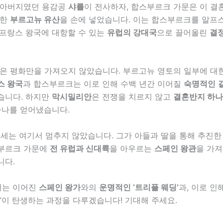
 아버지였던 용감공
샤를
이 전사하자, 합스부르크 가문은 이 결
대한
부르고뉴 유산
을 손에 넣었습니다. 이는 합스부르크를 알프
 프랑스 왕국에 대항할 수 있는
유럽의 강대국
으로 끌어올린
결정
혼은 평화만을 가져오지 않았습니다. 부르고뉴 영토의 일부에 대
스 왕국
과 합스부르크는 이로 인해 수백 년간 이어질
숙명적인
습니다. 하지만
막시밀리안
은 전쟁을 치르지 않고
결혼반지 하나
하나를 얻어냈습니다.
세는 여기서 멈추지 않았습니다. 그가 아들과 딸을 통해 추진한
부르크 가문에
전 유럽과 신대륙
을 아우르는
스페인 왕관
을 가
니다.
서는 이어진
스페인 왕가
와의
운명적인 ‘트리플 웨딩’
과, 이로 인해
“이 탄생하는 과정을 다루겠습니다! 기대해 주세요.