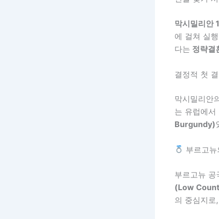
막시밀리안 1세(
에 걸쳐 실
다는
정략결혼
결정적 첫 결
막시밀리안의
는 유럽에서
Burgundy)
부르고뉴
부르고뉴 공
(Low Count
의 중심지로