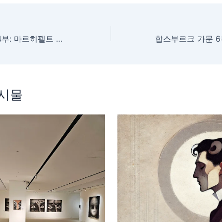
합스부르크 가문 4부: 마르히펠트 전투의 기적
게시물