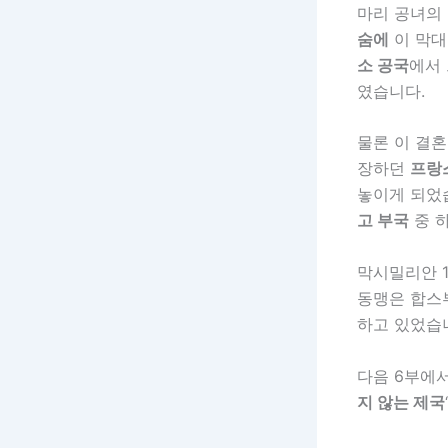
마리 공녀의
숨에
이 막
소 공국
에서
였습니다.
물론 이 결
장하던
프랑
놓이게 되었
고 부국
중 
막시밀리안 1
동맹은 합스
하고 있었습
다음 6부에
지 않는 제국