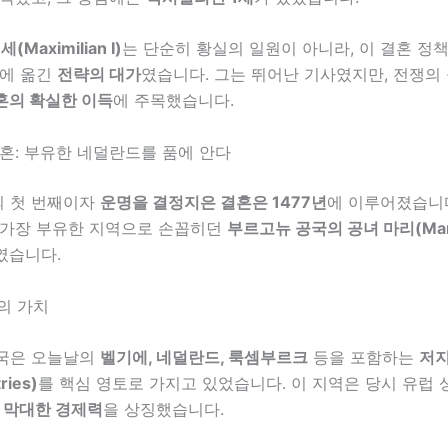
Maximilian I)
는 단순히 황실의 일원이 아니라, 이 결혼 정
행에 옮긴
전략의 대가
였습니다. 그는 뛰어난 기사였지만, 전쟁의
의 확실한 이득
에 주목했습니다.
혼: 부유한 네덜란드를 품에 안다
 첫 번째이자
운명을 결정지은 결혼은 1477년
에 이루어졌습니다
 가장 부유한 지역으로 손꼽히던
부르고뉴 공국의 공녀 마리(Mary
였습니다.
의 가치
국은 오늘날의
벨기에, 네덜란드, 룩셈부르크
등을 포함하는
저지
ries)
를 핵심 영토로 가지고 있었습니다. 이 지역은 당시 유럽 
,
막대한 경제력
을 상징했습니다.