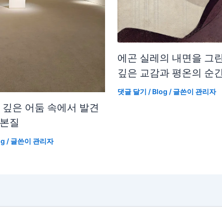
에곤 실레의 내면을 그린
깊은 교감과 평온의 순
댓글 달기
/
Blog
/ 글쓴이
관리자
, 깊은 어둠 속에서 발견
 본질
og
/ 글쓴이
관리자