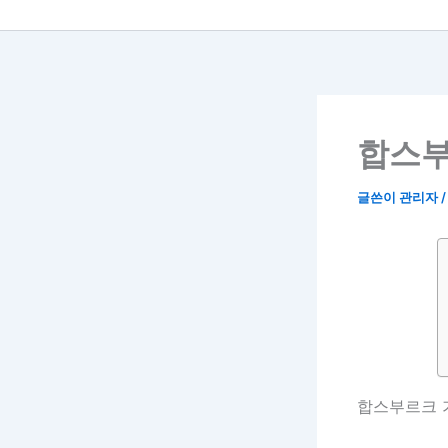
합스부
글쓴이
관리자
합스부르크 가