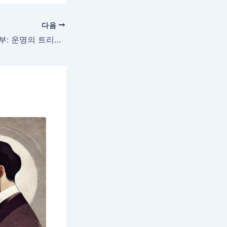
다음
합스부르크 가문 6부: 운명의 트리플 웨딩