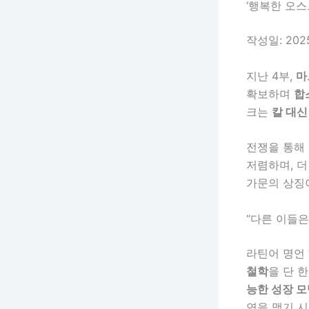
‘행복한 오스
작성일: 202
지난 4부,
마
확보하며
합
크는
칼 대신
전쟁을 통해 
저렴하며, 
가문의 상징
“다른 이들은
라틴어 명언 
철학
을 단 
능한 성장 모
연을 맺기 