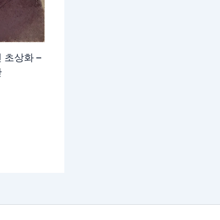
 초상화 –
간