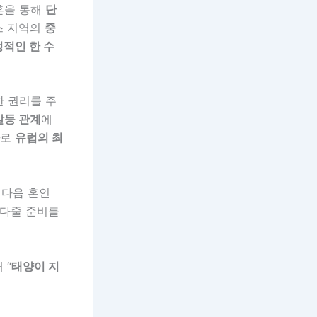
혼을 통해
단
스 지역의
중
적인 한 수
한 권리를 주
갈등 관계
에
로
유럽의 최
 다음 혼인
져다줄 준비를
 “
태양이 지