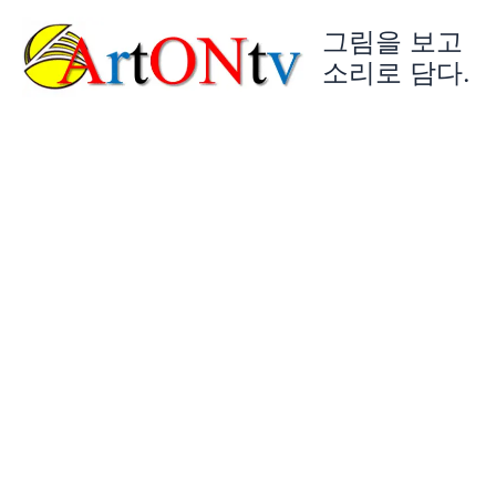
콘
그림을 보고
텐
츠
소리로 담다.
로
건
너
뛰
기