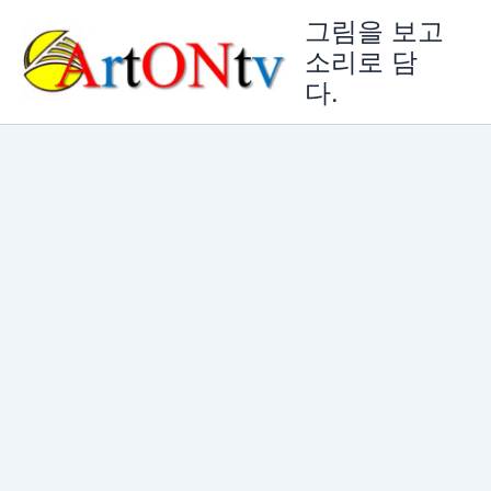
콘
그림을 보고
텐
소리로 담
츠
다.
로
건
너
뛰
기