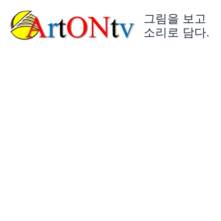
콘
그림을 보고
텐
츠
소리로 담다.
로
건
너
뛰
기