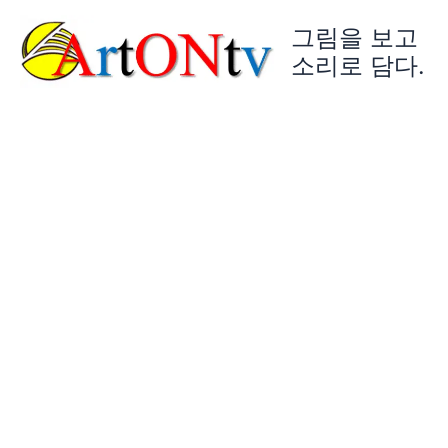
콘
그림을 보고
텐
츠
소리로 담다.
로
건
너
뛰
기