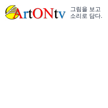
콘
그림을 보고
텐
츠
소리로 담다.
로
건
너
뛰
기