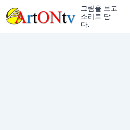
콘
그림을 보고
텐
소리로 담
츠
다.
로
건
너
뛰
기