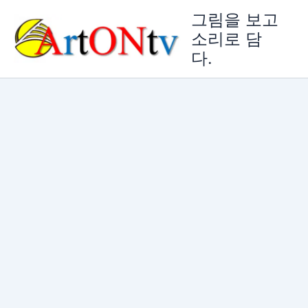
콘
그림을 보고
텐
소리로 담
츠
다.
로
건
너
뛰
기