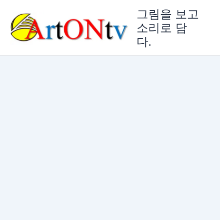
콘
그림을 보고
텐
소리로 담
츠
다.
로
건
너
뛰
기