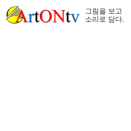
콘
그림을 보고
텐
츠
소리로 담다.
로
건
너
뛰
기