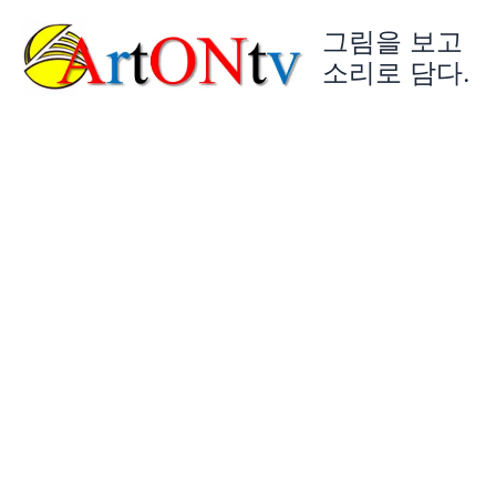
콘
그림을 보고
텐
츠
소리로 담다.
로
건
너
뛰
기