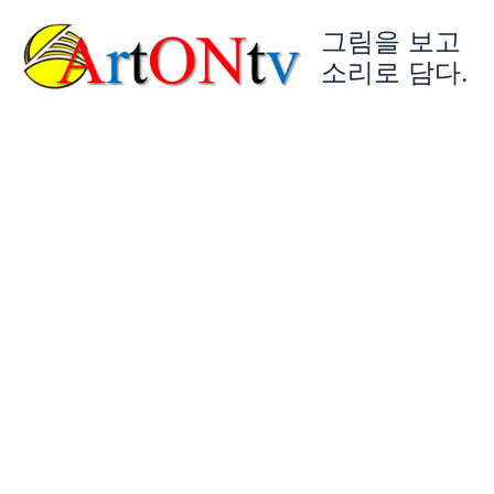
콘
그림을 보고
텐
츠
소리로 담다.
로
건
너
뛰
기