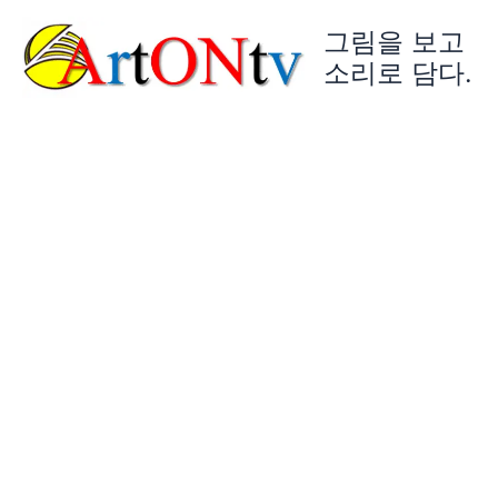
콘
그림을 보고
텐
츠
소리로 담다.
로
건
너
뛰
기