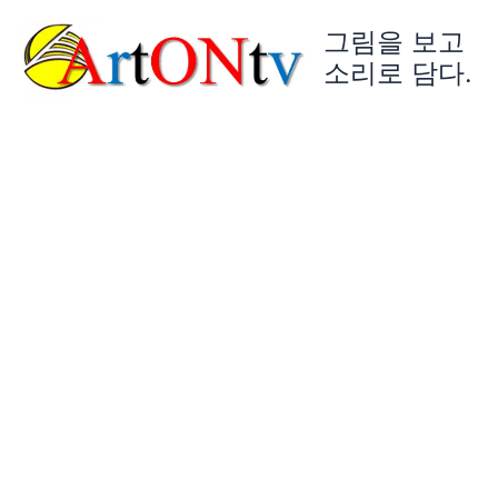
콘
그림을 보고
텐
츠
소리로 담다.
로
건
너
뛰
기