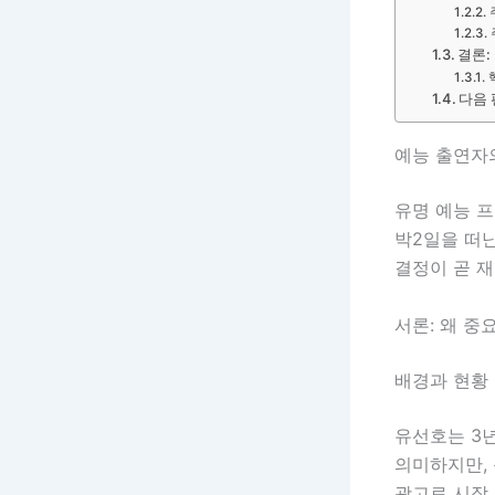
결론:
다음 
예능 출연자의
유명 예능 
박2일을 떠
결정이 곧 
서론: 왜 중
배경과 현황
유선호는 3
의미하지만, 
광고료 시장