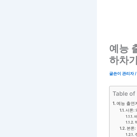
예능 
하차가
글쓴이
관리자
Table of
예능 출연자
서론:
본론: