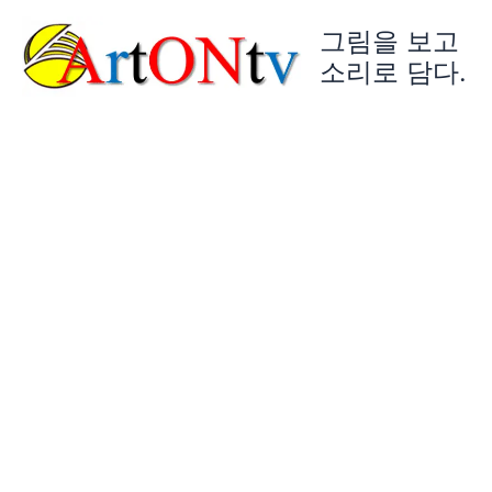
콘
그림을 보고
텐
츠
소리로 담다.
로
건
너
뛰
기