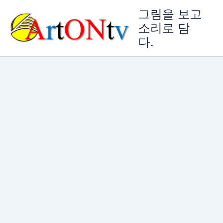
콘
그림을 보고
텐
소리로 담
츠
다.
로
건
너
뛰
기