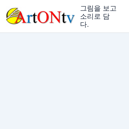
콘
그림을 보고
텐
소리로 담
츠
다.
로
건
너
뛰
기