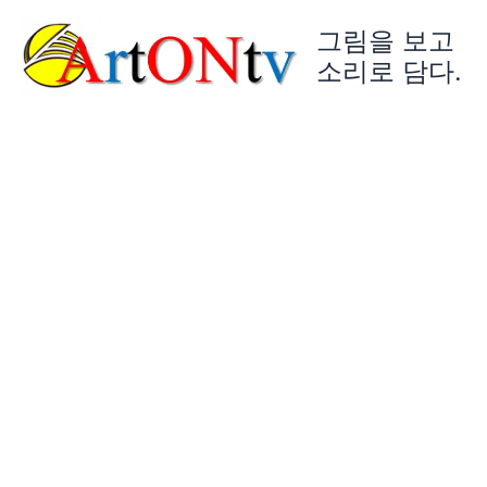
콘
그림을 보고
텐
츠
소리로 담다.
로
건
너
뛰
기