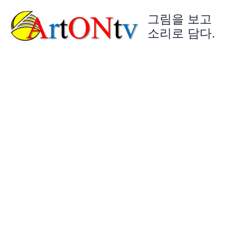
콘
그림을 보고
텐
츠
소리로 담다.
로
건
너
뛰
기