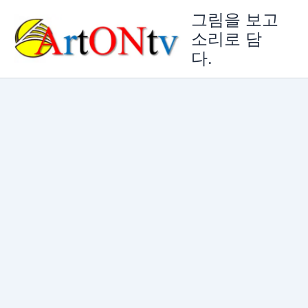
콘
그림을 보고
텐
소리로 담
츠
다.
로
건
너
뛰
기