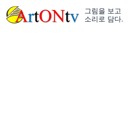
콘
그림을 보고
텐
츠
소리로 담다.
로
건
너
뛰
기