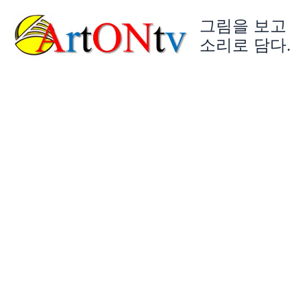
콘
그림을 보고
텐
츠
소리로 담다.
로
건
너
뛰
기