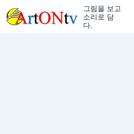
콘
그림을 보고
텐
소리로 담
츠
다.
로
건
너
뛰
기