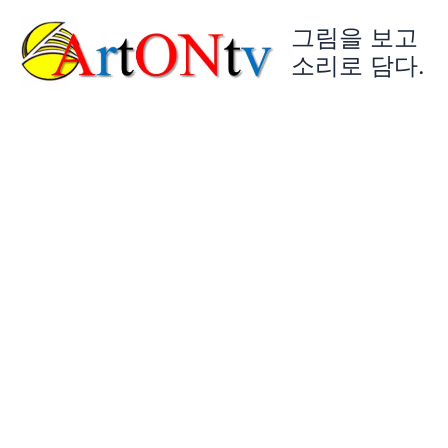
콘
그림을 보고
텐
츠
소리로 담다.
로
건
너
뛰
기