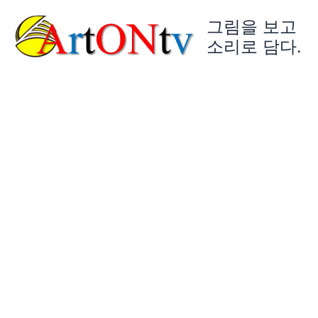
콘
그림을 보고
텐
츠
소리로 담다.
로
건
너
뛰
기