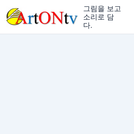
콘
그림을 보고
텐
소리로 담
츠
다.
로
건
너
뛰
기