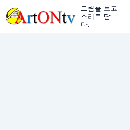
콘
그림을 보고
텐
소리로 담
츠
다.
로
건
너
뛰
기