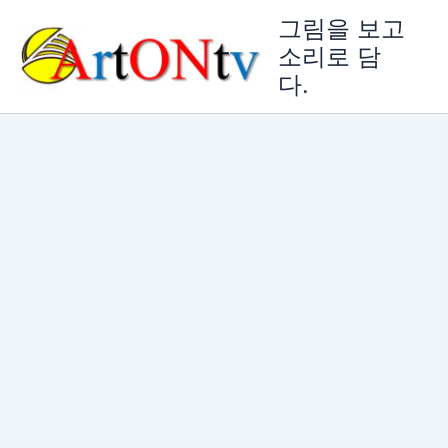
콘
그림을 보고
텐
소리로 담
츠
다.
로
건
너
뛰
기