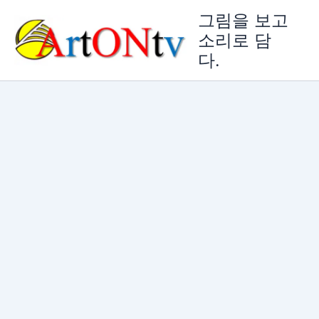
콘
그림을 보고
텐
소리로 담
츠
다.
로
건
너
뛰
기